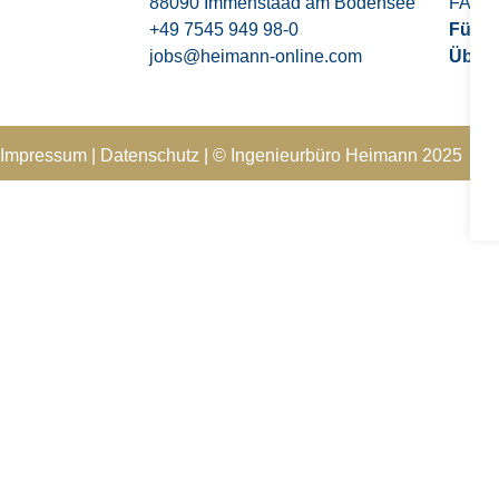
88090 Immenstaad am Bodensee
FAQs
+49 7545 949 98-0
Für U
jobs@heimann-online.com
Über
Impressum
|
Datenschutz
|
© Ingenieurbüro Heimann 202
5