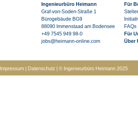
Ingenieurbüro Heimann
Für B
Graf-von-Soden-Straße 1
Stell
Bürogebäude BG9
Initia
88090 Immenstaad am Bodensee
FAQs
+49 7545 949 98-0
Für U
jobs@heimann-online.com
Über
Impressum
|
Datenschutz
|
© Ingenieurbüro Heimann 202
5