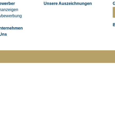
ewerber
Unsere Auszeichnungen
enanzeigen
tivbewerbung
B
nternehmen
 Uns