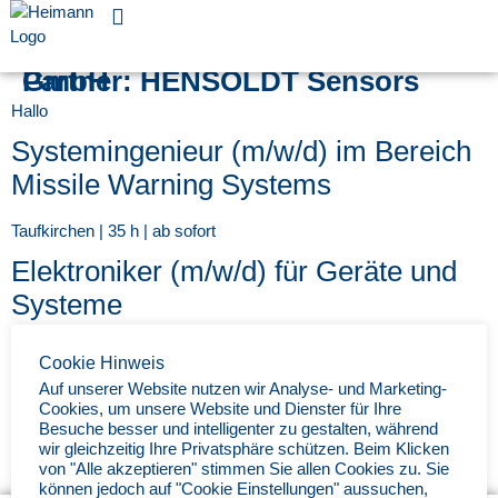
Für Unternehmen
Partner:
HENSOLDT Sensors GmbH
Hallo
Systemingenieur (m/w/d) im Bereich
Missile Warning Systems
Taufkirchen | 35 h | ab sofort
Elektroniker (m/w/d) für Geräte und
Systeme
Ulm | 35 h | ab sofort
Cookie Hinweis
Systemingenieur (m/w/d) im Bereich
Auf unserer Website nutzen wir Analyse- und Marketing-
Cookies, um unsere Website und Dienster für Ihre
Missile Warning Systems
Besuche besser und intelligenter zu gestalten, während
wir gleichzeitig Ihre Privatsphäre schützen. Beim Klicken
von "Alle akzeptieren" stimmen Sie allen Cookies zu. Sie
Taufkirchen | Vollzeit | ab sofort
können jedoch auf "Cookie Einstellungen" aussuchen,