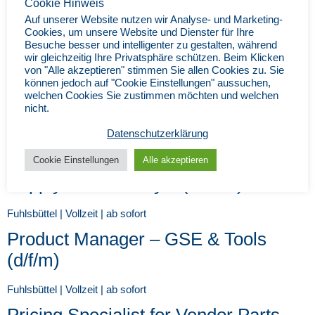
Cookie Hinweis
Business Process Manager (m/w/d)
Auf unserer Website nutzen wir Analyse- und Marketing-
Cookies, um unsere Website und Dienster für Ihre
Besuche besser und intelligenter zu gestalten, während
Fuhlsbüttel | Vollzeit | ab sofort
wir gleichzeitig Ihre Privatsphäre schützen. Beim Klicken
Item Certifying Staff (m/w/d)
von "Alle akzeptieren" stimmen Sie allen Cookies zu. Sie
können jedoch auf "Cookie Einstellungen" aussuchen,
welchen Cookies Sie zustimmen möchten und welchen
Fuhlsbüttel | Vollzeit | ab sofort
nicht.
Supply Chain Analyst (m/w/d)
Datenschutzerklärung
Fuhlsbüttel | Vollzeit | ab sofort
Cookie Einstellungen
Alle akzeptieren
Supply Chain Analyst (m/w/d)
Fuhlsbüttel | Vollzeit | ab sofort
Product Manager – GSE & Tools
(d/f/m)
Fuhlsbüttel | Vollzeit | ab sofort