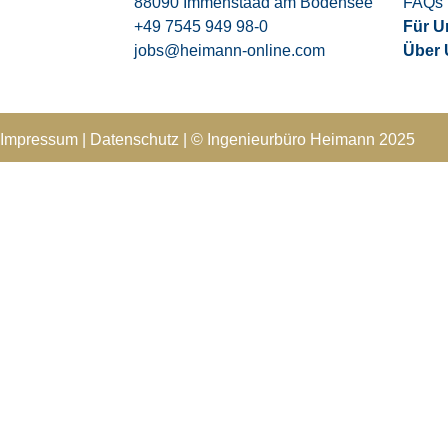
88090 Immenstaad am Bodensee
FAQs
+49 7545 949 98-0
Für U
jobs@heimann-online.com
Über
Impressum
|
Datenschutz
|
© Ingenieurbüro Heimann 202
5