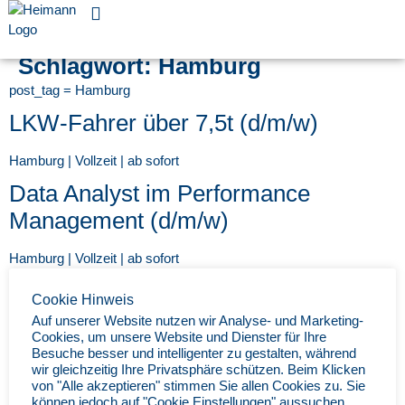
Für Unternehmen
Schlagwort:
Hamburg
post_tag = Hamburg
LKW-Fahrer über 7,5t (d/m/w)
Hamburg | Vollzeit | ab sofort
Data Analyst im Performance
Management (d/m/w)
Hamburg | Vollzeit | ab sofort
Kommissionierer 1 (m/w/d)/
Cookie Hinweis
Versandvorbereiter ohne Stapler
Auf unserer Website nutzen wir Analyse- und Marketing-
Cookies, um unsere Website und Dienster für Ihre
(m/w/d) EG2
Besuche besser und intelligenter zu gestalten, während
wir gleichzeitig Ihre Privatsphäre schützen. Beim Klicken
Hamburg | Vollzeit | ab sofort
von "Alle akzeptieren" stimmen Sie allen Cookies zu. Sie
können jedoch auf "Cookie Einstellungen" aussuchen,