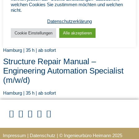
Buyer for Research and Technologies
welchen Cookies Sie zustimmen möchten und welchen
nicht.
(m/w/d)
Datenschutzerklärung
Hamburg | 35 h | ab sofort
Cookie Einstellungen
Alle akzeptieren
Zollsachbearbeiter (m/w/d)
Hamburg | 35 h | ab sofort
Structure Repair Manual –
Engineering Automation Specialist
(m/w/d)
Hamburg | 35 h | ab sofort
Impressum
|
Datenschutz
|
© Ingenieurbüro Heimann 202
5