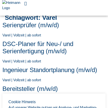
Für Unternehmen
Schlagwort:
Varel
Serienprüfer (m/w/d)
Varel | Vollzeit | ab sofort
DSC-Planer für Neu-/ und
Serienfertigung (m/w/d)
Varel | Vollzeit | ab sofort
Ingenieur Standortplanung (m/w/d)
Varel | Vollzeit | ab sofort
Bereitsteller (m/w/d)
Varel | Vollzeit | ab sofort
Cookie Hinweis
Lackierer (m/w/d)
Auf unserer Website nutzen wir Analyse- und Marketing-