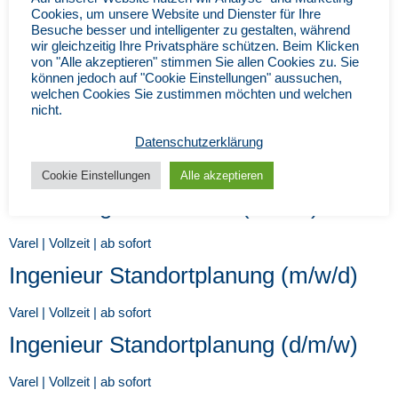
Cookies, um unsere Website und Dienster für Ihre
Besuche besser und intelligenter zu gestalten, während
Varel | Vollzeit | ab sofort
wir gleichzeitig Ihre Privatsphäre schützen. Beim Klicken
Serienprüfer (m/w/d)
von "Alle akzeptieren" stimmen Sie allen Cookies zu. Sie
können jedoch auf "Cookie Einstellungen" aussuchen,
welchen Cookies Sie zustimmen möchten und welchen
Varel | Vollzeit | ab sofort
nicht.
Baugruppenmechaniker (m/w/d)
Datenschutzerklärung
Varel | Vollzeit | ab sofort
Cookie Einstellungen
Alle akzeptieren
Werkzeugvoreinsteller (m/w/d)
Varel | Vollzeit | ab sofort
Ingenieur Standortplanung (m/w/d)
Varel | Vollzeit | ab sofort
Ingenieur Standortplanung (d/m/w)
Varel | Vollzeit | ab sofort