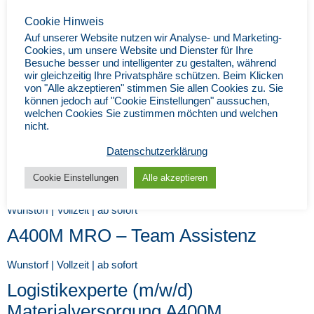
A400M Manufacturing Engineer MRO
Cookie Hinweis
(m/w/d)
Auf unserer Website nutzen wir Analyse- und Marketing-
Cookies, um unsere Website und Dienster für Ihre
Wunstorf | Vollzeit | ab sofort
Besuche besser und intelligenter zu gestalten, während
wir gleichzeitig Ihre Privatsphäre schützen. Beim Klicken
Supply Chain Specialist Aircraft
von "Alle akzeptieren" stimmen Sie allen Cookies zu. Sie
(m/w/d)
können jedoch auf "Cookie Einstellungen" aussuchen,
welchen Cookies Sie zustimmen möchten und welchen
nicht.
Wunstorf | Vollzeit | ab sofort
Datenschutzerklärung
CAMO Support A400M / CAMO
Engineer
Cookie Einstellungen
Alle akzeptieren
Wunstorf | Vollzeit | ab sofort
A400M MRO – Team Assistenz
Wunstorf | Vollzeit | ab sofort
Logistikexperte (m/w/d)
Materialversorgung A400M