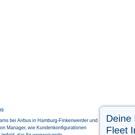
99
Deine
 Teams bei Airbus in Hamburg-Finkenwerder und
Fleet I
ation Manager, wie Kundenkonfigurationen
m Umfeld, das für wegweisende