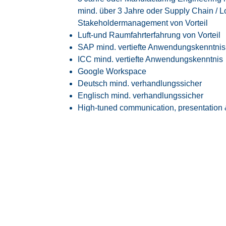
mind. über 3 Jahre oder Supply Chain / Lo
Stakeholdermanagement von Vorteil
Luft-und Raumfahrterfahrung von Vorteil
SAP mind. vertiefte Anwendungskenntnis
ICC mind. vertiefte Anwendungskenntnis
Google Workspace
Deutsch mind. verhandlungssicher
Englisch mind. verhandlungssicher
High-tuned communication, presentation 
levels –
Independent, structured and result-orient
Team player with multi-cultural awarenes
Unser Angebot
Attraktive EG11H Vergütung angelehnt an 
30 Tage Jahresurlaub
Flexible Arbeitszeiten mit modernem Glei
Transparente Überstundenregelung mit Fr