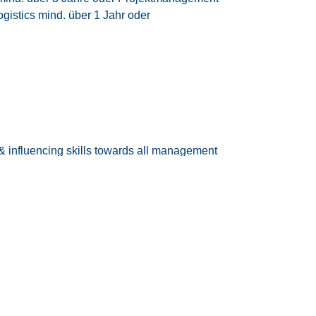
gistics mind. über 1 Jahr oder
& influencing skills towards all management
ed work and good analytical skills
s
den Tarifvertrag.
tzeitmodell
eizeitausgleich oder Vergütung