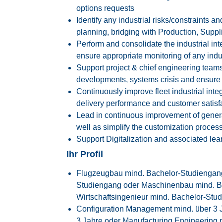
options requests
Identify any industrial risks/constraints 
planning, bridging with Production, Suppl
Perform and consolidate the industrial int
ensure appropriate monitoring of any indus
Support project & chief engineering teams 
developments, systems crisis and ensure 
Continuously improve fleet industrial inte
delivery performance and customer satisf
Lead in continuous improvement of general
well as simplify the customization process
Support Digitalization and associated lea
Ihr Profil
Flugzeugbau mind. Bachelor-Studiengang
Studiengang oder Maschinenbau mind. B
Wirtschaftsingenieur mind. Bachelor-Stu
Configuration Management mind. über 3 J
3 Jahre oder Manufacturing Engineering