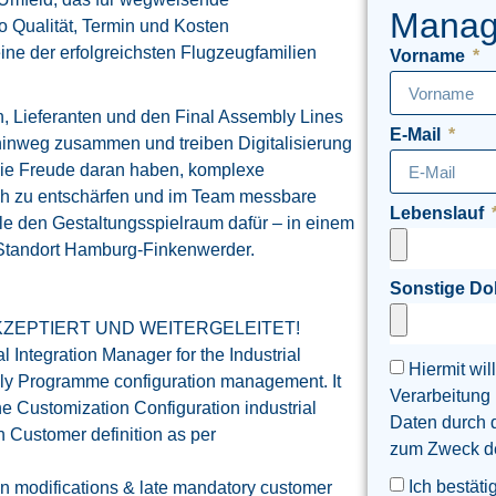
Manag
wo Qualität, Termin und Kosten
ine der erfolgreichsten Flugzeugfamilien
Vorname
n, Lieferanten und den Final Assembly Lines
E-Mail
inweg zusammen und treiben Digitalisierung
ie Freude daran haben, komplexe
rüh zu entschärfen und im Team messbare
Lebenslauf
lle den Gestaltungsspielraum dafür – in einem
 Standort Hamburg-Finkenwerder.
Sonstige D
ZEPTIERT UND WEITERGELEITET!
al Integration Manager for the Industrial
Hiermit wil
mily Programme configuration management. It
Verarbeitung
 the Customization Configuration industrial
Daten durch 
h Customer definition as per
zum Zweck der
Ich bestäti
ion modifications & late mandatory customer