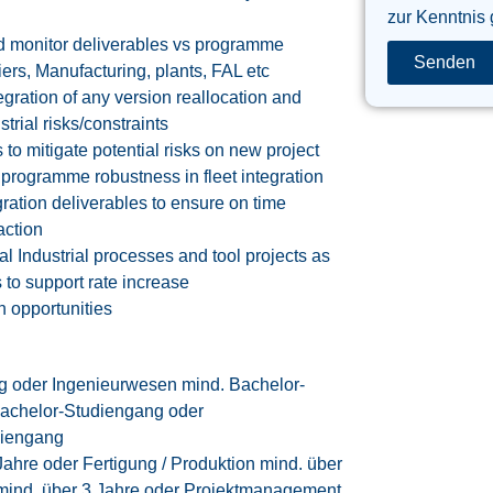
zur Kenntnis
and monitor deliverables vs programme
Senden
iers, Manufacturing, plants, FAL etc
egration of any version reallocation and
trial risks/constraints
to mitigate potential risks on new project
programme robustness in fleet integration
gration deliverables to ensure on time
action
 Industrial processes and tool projects as
 to support rate increase
n opportunities
 oder Ingenieurwesen mind. Bachelor-
achelor-Studiengang oder
diengang
ahre oder Fertigung / Produktion mind. über
 mind. über 3 Jahre oder Projektmanagement