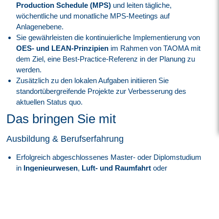
Production Schedule (MPS)
und leiten tägliche,
wöchentliche und monatliche MPS-Meetings auf
Anlagenebene.
Sie gewährleisten die kontinuierliche Implementierung von
OES- und LEAN-Prinzipien
im Rahmen von TAOMA mit
dem Ziel, eine Best-Practice-Referenz in der Planung zu
werden.
Zusätzlich zu den lokalen Aufgaben initiieren Sie
standortübergreifende Projekte zur Verbesserung des
aktuellen Status quo.
Das bringen Sie mit
Ausbildung & Berufserfahrung
Erfolgreich abgeschlossenes Master- oder Diplomstudium
in
Ingenieurwesen
,
Luft- und Raumfahrt
oder
Wirtschaftsingenieurwesen
.
Mehr als 3 Jahre Berufserfahrung in der
Luft- und
Raumfahrt
,
Manufacturing Engineering
und
Prozessplanung
.