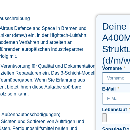
mausschreibung
Deine
 Airbus Defence and Space in Bremen und
A400
iker (d/m/w) ein. In der Hightech‑Luftfahrt
odernen Verfahren und arbeiten an
Strukt
 führenden europäischen Industriepartner
folg mit.
(d/m/w
Verantwortung für Qualität und Dokumentation
Vorname
zielten Reparaturen ein. Das 3‑Schicht‑Modell
ke Teamübergaben. Wenn Sie Erfahrung aus
n, bietet Ihnen diese Aufgabe spürbare
E-Mail
olz sein kann.
Lebenslauf
B. Außenhautbeschädigungen)
s Sichten und Sortieren von Aufträgen und
sten, Fertigungshilfsmittel prüfen und
Sonstige D