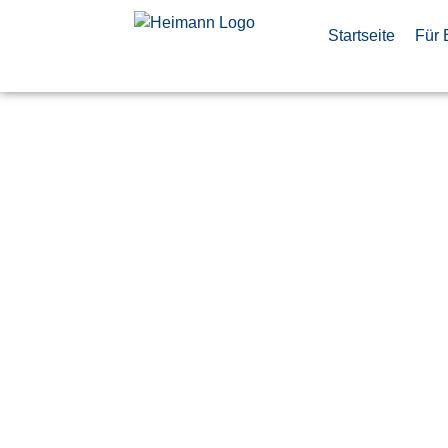
Startseite
Für 
A400M
Strukturme
(d/m/w)
Veröffentlicht:
12. Juni 2026
Bremen