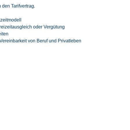
den Tarifvertrag.
tzeitmodell
eizeitausgleich oder Vergütung
iten
 Vereinbarkeit von Beruf und Privatleben
samten Bewerbungsprozesses
n High-Tech-Umfeld der Luft- und
te – rund 95 % unserer Mitarbeiter werden
erte Fachkräfte mit führenden Industrie- und
bergeführtes Unternehmen stehen wir für
menarbeit und spannende Projekte in