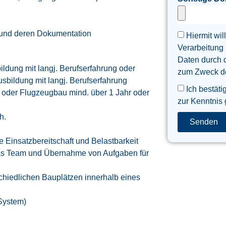
und deren Dokumentation
Hiermit wil
Verarbeitung
Daten durch 
ldung mit langj. Berufserfahrung oder
zum Zweck der
usbildung mit langj. Berufserfahrung
Ich bestäti
e oder Flugzeugbau mind. über 1 Jahr oder
zur Kenntnis
h.
Senden
Einsatzbereitschaft und Belastbarkeit
 das Team und Übernahme von Aufgaben für
schiedlichen Bauplätzen innerhalb eines
-System)