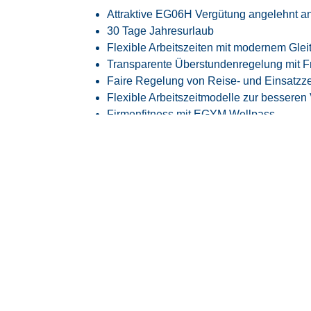
Attraktive EG06H Vergütung angelehnt an 
30 Tage Jahresurlaub
Flexible Arbeitszeiten mit modernem Glei
Transparente Überstundenregelung mit Fr
Faire Regelung von Reise- und Einsatzze
Flexible Arbeitszeitmodelle zur besseren
Firmenfitness mit
EGYM Wellpass
Persönliche Betreuung während des ge
Spannende Tätigkeit in einem innovative
Raumfahrtindustrie
Überdurchschnittlich hohe Übernahmequo
langfristig vom Kunden übernommen
Über uns
Seit mehr als 30 Jahren bringen wir qualifizi
High-Tech-Unternehmen zusammen. Als inha
persönliche Betreuung, verlässliche Zusam
innovativen Technologiebereichen.