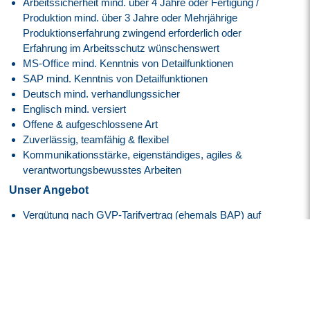
Arbeitssicherheit mind. über 4 Jahre oder Fertigung /
Produktion mind. über 3 Jahre oder Mehrjährige
Produktionserfahrung zwingend erforderlich oder
Erfahrung im Arbeitsschutz wünschenswert
MS-Office mind. Kenntnis von Detailfunktionen
SAP mind. Kenntnis von Detailfunktionen
Deutsch mind. verhandlungssicher
Englisch mind. versiert
Offene & aufgeschlossene Art
Zuverlässig, teamfähig & flexibel
Kommunikationsstärke, eigenständiges, agiles &
verantwortungsbewusstes Arbeiten
Unser Angebot
Vergütung nach GVP-Tarifvertrag (ehemals BAP) auf
Basis der E8, GVP
30 Tage Jahresurlaub
Flexible Arbeitszeiten mit modernem Gleitzeitmodell
Transparente Überstundenregelung mit Freizeitausgleich
oder Vergütung
Faire Regelung von Reise- und Einsatzzeiten