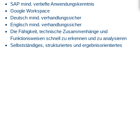
SAP mind. vertiefte Anwendungskenntnis
Google Workspace
Deutsch mind. verhandlungssicher
Englisch mind. verhandlungssicher
Die Fähigkeit, technische Zusammenhänge und
Funktionsweisen schnell zu erkennen und zu analysieren
Selbstständiges, strukturiertes und ergebnisorientiertes
Arbeiten, um Ziele termingerecht zu erreichen und
Arbeitsabläufe effizient zu koordinieren
Ausgeprägte kommunikative Fähigkeiten, um mit
Ansprechpartnern aller Ebenen zusammenzuarbeiten
Bereitschaft zur Schichtarbeit (Früh- und Spätschicht im
wöchentlichen Wechsel; anteilig auch Nachtschicht)
Unser Angebot
Attraktive EG10H Vergütung angelehnt an den Tarifvertrag.
30 Tage Jahresurlaub
Flexible Arbeitszeiten mit modernem Gleitzeitmodell
Transparente Überstundenregelung mit Freizeitausgleich
oder Vergütung