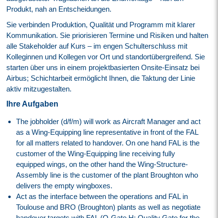
Produkt, nah an Entscheidungen.
Sie verbinden Produktion, Qualität und Programm mit klarer
Kommunikation. Sie priorisieren Termine und Risiken und halten
alle Stakeholder auf Kurs – im engen Schulterschluss mit
Kolleginnen und Kollegen vor Ort und standortübergreifend. Sie
starten über uns in einem projektbasierten Onsite-Einsatz bei
Airbus; Schichtarbeit ermöglicht Ihnen, die Taktung der Linie
aktiv mitzugestalten.
Ihre Aufgaben
The jobholder (d/f/m) will work as Aircraft Manager and act
as a Wing-Equipping line representative in front of the FAL
for all matters related to handover. On one hand FAL is the
customer of the Wing-Equipping line receiving fully
equipped wings, on the other hand the Wing-Structure-
Assembly line is the customer of the plant Broughton who
delivers the empty wingboxes.
Act as the interface between the operations and FAL in
Toulouse and BRO (Broughton) plants as well as negotiate
handover targets with FAL (Q-Gate H: Quality Gate for the