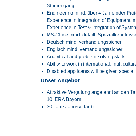
Studiengang
Engineering mind. über 4 Jahre oder Pro
Experience in integration of Equipment in 
Experience in Test & Integration of Syst
MS-Office mind. detaill. Spezialkenntniss
Deutsch mind. verhandlungssicher
Englisch mind. verhandlungssicher
Analytical and problem-solving skills
Ability to work in international, multicultu
Disabled applicants will be given special 
Unser Angebot
Attraktive Vergütung angelehnt an den
Ta
10, ERA Bayern
30 Tage Jahresurlaub
Flexible Arbeitszeiten mit modernem Glei
Transparente Überstundenregelung mit Fr
Faire Regelung von Reise- und Einsatzze
Flexible Arbeitszeitmodelle zur besseren