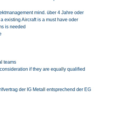
jektmanagement mind. über 4 Jahre oder
a existing Aircraft is a must have oder
ems is needed
e
ral teams
consideration if they are equally qualified
rifvertrag der IG Metall
entsprechend der EG
tzeitmodell
eizeitausgleich oder Vergütung
iten
 Vereinbarkeit von Beruf und Privatleben