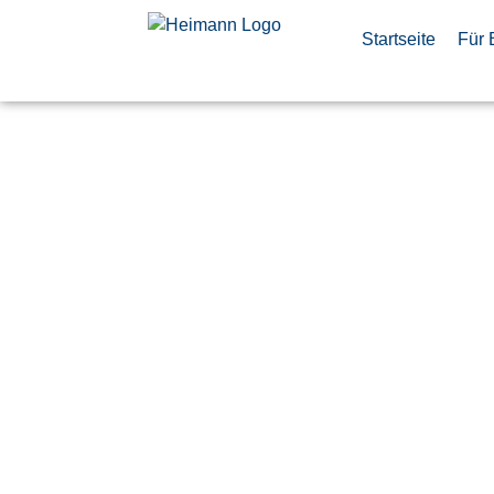
Startseite
Für 
Aircraft S
Integration
(d/f/m)
Veröffentlicht:
13. Mai 2026
Manching