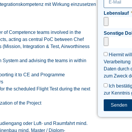
Integrationskompetenz mit Wirkung einzusetzen
Lebenslauf
ter of Competence teams involved in the
Sonstige D
cts, acting as central PoC between Chef
Mission, Integration & Test, Airworthiness
Hiermit wil
n System and advising the teams in within
Verarbeitung
Daten durch 
eporting it to CE and Programme
zum Zweck der
rs
Ich bestäti
or the scheduled Flight Test during the next
zur Kenntnis
ization of the Project
Senden
udiengang oder Luft- und Raumfahrt mind.
inenbau mind. Master / Diplom-