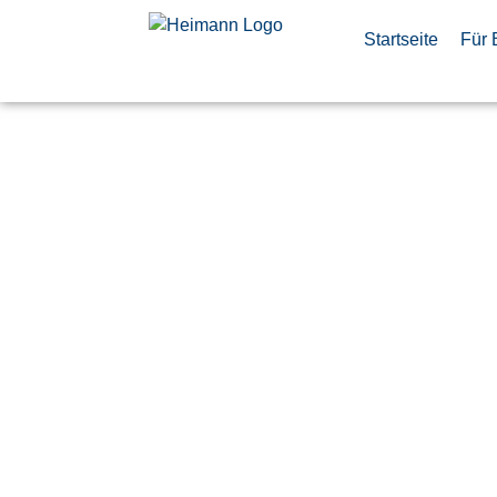
Startseite
Für 
AIT-Ingeni
Harness- u
Alignnment
(d/m/w)