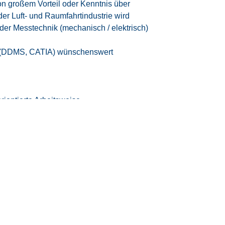
 großem Vorteil oder Kenntnis über
der Luft- und Raumfahrtindustrie wird
der Messtechnik (mechanisch / elektrisch)
 (DDMS, CATIA) wünschenswert
rientierte Arbeitsweise
setzungsvermögen
rifvertrag der IG Metall
entsprechend der EG
tzeitmodell
eizeitausgleich oder Vergütung
iten
 Vereinbarkeit von Beruf und Privatleben