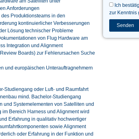
rdware am Satelliten unter
Ich bestäti
nen Anforderungen
zur Kenntnis
des Produktionsteams in den
rderung kontinuierlicher Verbesserungen
Senden
 der Lösung technischer Probleme
 Dokumentationen von Flug Hardware am
ess Integration und Alignment
Review Boards) zur Fehlerursachen Suche
ten und europäischen Unterauftragnehmern
or-Studiengang oder Luft- und Raumfahrt
inenbau mind. Bachelor-Studiengang
n und Systemelementen von Satelliten und
g im Bereich Harness und Alignment wird
d Erfahrung in qualitativ hochwertiger
Raumfahrtkomponenten sowie Alignment
rderlich oder Erfahrung in der Funktion und