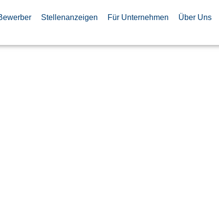
Bewerber
Stellenanzeigen
Für Unternehmen
Über Uns
eur /ME
nd
-Prozesse