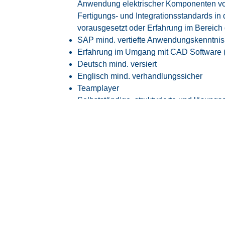
Anwendung elektrischer Komponenten von
Fertigungs- und Integrationsstandards in 
vorausgesetzt oder Erfahrung im Bereich 
SAP mind. vertiefte Anwendungskenntnis
Erfahrung im Umgang mit CAD Software
Deutsch mind. versiert
Englisch mind. verhandlungssicher
Teamplayer
Selbstständige, strukturierte und lösungso
Hohes Qualitätsbewusstsein und Durch
Unser Angebot
Attraktive Vergütung angelehnt an den
Ta
15, ERA BW
30 Tage Jahresurlaub
Flexible Arbeitszeiten mit modernem Glei
Transparente Überstundenregelung mit Fr
Faire Regelung von Reise- und Einsatzze
Flexible Arbeitszeitmodelle zur besseren