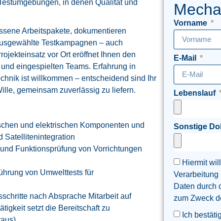
d Testumgebungen, in denen Qualität und
Mecha
Vorname
issene Arbeitspakete, dokumentieren
 ausgewählte Testkampagnen – auch
Projekteinsatz vor Ort eröffnet Ihnen den
E-Mail
und eingespielten Teams. Erfahrung in
chnik ist willkommen – entscheidend sind Ihr
Wille, gemeinsam zuverlässig zu liefern.
Lebenslauf
nischen und elektrischen Komponenten und
Sonstige D
Satellitenintegration
g und Funktionsprüfung von Vorrichtungen
Hiermit wil
führung von Umwelttests für
Verarbeitung
Daten durch 
schritte nach Absprache Mitarbeit auf
zum Zweck der
igkeit setzt die Bereitschaft zu
Ich bestäti
raus)