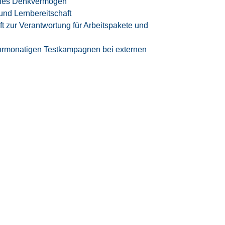
ches Denkvermögen
 und Lernbereitschaft
ft zur Verantwortung für Arbeitspakete und
mehrmonatigen Testkampagnen bei externen
ls BAP) auf Basis der E5, GVP am Anfang
rifvertrag der IG Metall
entsprechend der EG
tzeitmodell
eizeitausgleich oder Vergütung
iten
 Vereinbarkeit von Beruf und Privatleben
samten Bewerbungsprozesses
n High-Tech-Umfeld der Luft- und