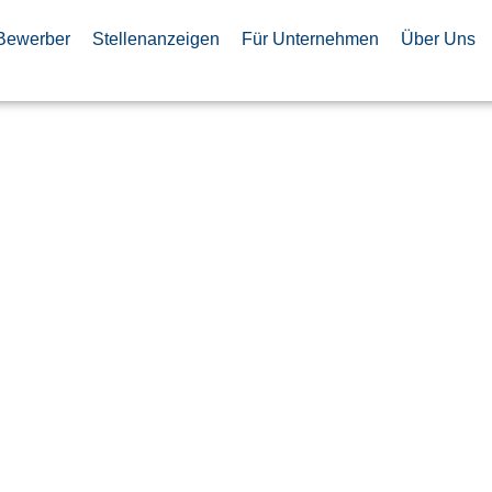
Bewerber
Stellenanzeigen
Für Unternehmen
Über Uns
iker –
Satelliten
nismen