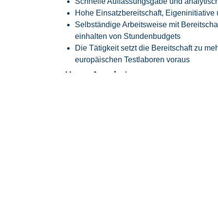
Schnelle Auffassungsgabe und analytis
Hohe Einsatzbereitschaft, Eigeninitiative
Selbständige Arbeitsweise mit Bereitscha
einhalten von Stundenbudgets
Die Tätigkeit setzt die Bereitschaft zu 
europäischen Testlaboren voraus
Unser Angebot
Vergütung nach GVP-Tarifvertrag (ehema
Attraktive Vergütung angelehnt an den
Ta
10, ERA BW
30 Tage Jahresurlaub
Flexible Arbeitszeiten mit modernem Glei
Transparente Überstundenregelung mit Fr
Faire Regelung von Reise- und Einsatzze
Flexible Arbeitszeitmodelle zur besseren
Firmenfitness mit
EGYM Wellpass
Persönliche Betreuung während des ge
Spannende Tätigkeit in einem innovative