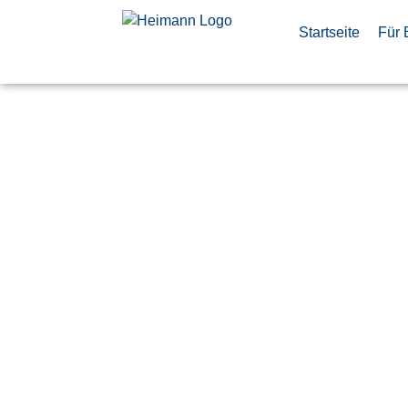
Startseite
Für 
AIT-Mechan
Integration 
und Mecha
(d/m/w)