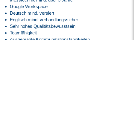
Google Workspace
Deutsch mind. versiert
Englisch mind. verhandlungssicher
Sehr hohes Qualitätsbewusstsein
Teamfähigkeit
Ausgeprägte Kommunikationsfähigkeiten
Selbständige und strukturierte Arbeitsweise
Reisebereitschaft
Unser Angebot
Vergütung nach GVP-Tarifvertrag (ehemals BAP) auf
Basis der E6, GVP am Anfang
Attraktive Vergütung angelehnt an den
Tarifvertrag der IG
Metall
entsprechend der EG 12, ERA BW
30 Tage Jahresurlaub
Flexible Arbeitszeiten mit modernem Gleitzeitmodell
Transparente Überstundenregelung mit Freizeitausgleich
oder Vergütung
Faire Regelung von Reise- und Einsatzzeiten
Flexible Arbeitszeitmodelle zur besseren Vereinbarkeit von