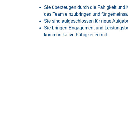
Sie überzeugen durch die Fähigkeit und 
das Team einzubringen und für gemeinsam
Sie sind aufgeschlossen für neue Aufgab
Sie bringen Engagement und Leistungsbe
kommunikative Fähigkeiten mit.
Darauf kö
sich freue
Attraktive EG 6 bzw ERA BW bzw E3, 
Tarifvertrag je nach Qualifikation und Ei
Zukunft mit Perspektive:
Spannende und
der
Luft- und Raumfahrtindustrie
.
Sicherheit, die bleibt:
Überdurchschnittl
unserer Mitarbeiter werden langfristig v