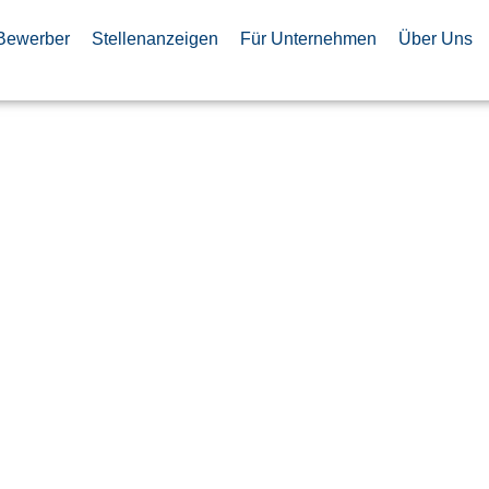
Bewerber
Stellenanzeigen
Für Unternehmen
Über Uns
 Fachkraft
ntage von
chen
 (m/w/d)