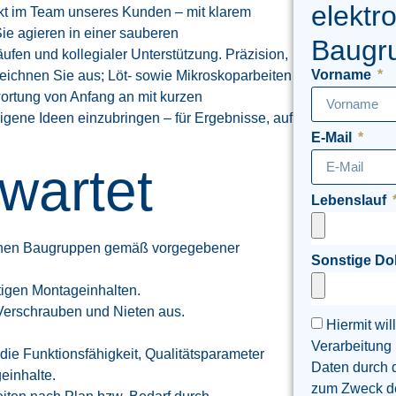
elektr
rekt im Team unseres Kunden – mit klarem
Sie agieren in einer sauberen
Baugr
ufen und kollegialer Unterstützung. Präzision,
Vorname
ichnen Sie aus; Löt- sowie Mikroskoparbeiten
wortung von Anfang an mit kurzen
gene Ideen einzubringen – für Ergebnisse, auf
E-Mail
wartet
Lebenslauf
ischen Baugruppen gemäß vorgegebener
Sonstige D
tigen Montageinhalten.
Verschrauben und Nieten aus.
Hiermit wil
Verarbeitung
ie Funktionsfähigkeit, Qualitätsparameter
Daten durch 
einhalte.
zum Zweck der