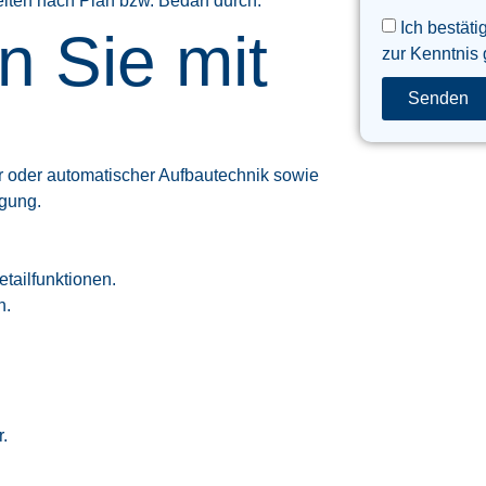
iten nach Plan bzw. Bedarf durch.
Ich bestäti
n Sie mit
zur Kenntnis
Senden
er oder automatischer Aufbautechnik sowie
igung.
tailfunktionen.
n.
.