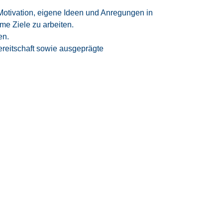
Motivation, eigene Ideen und Anregungen in
e Ziele zu arbeiten.
en.
reitschaft sowie ausgeprägte
nnen Sie
n
GVP Vergütung
angelehnt an den
gnung
 innovative Projekte im
High-Tech-Umfeld
ich hohe
Übernahmequote
– rund
95 %
on unseren Kunden in eine
Festanstellung