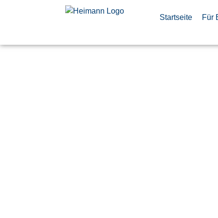
Startseite
Für 
Angelernte
für die Mo
elektronis
Baugruppen