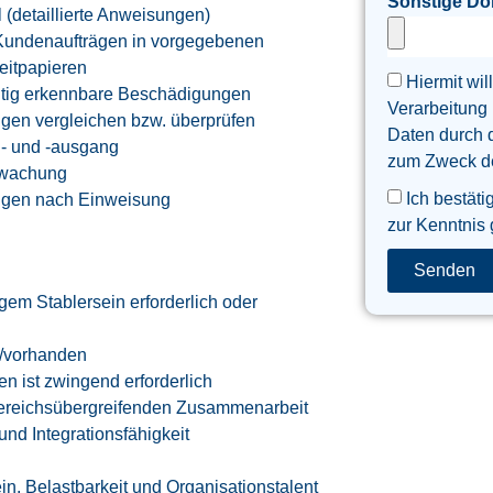
Sonstige D
(detaillierte Anweisungen)
Kundenaufträgen in vorgegebenen
leitpapieren
Hiermit wil
tig erkennbare Beschädigungen
Verarbeitung
ngen vergleichen bzw. überprüfen
Daten durch 
- und -ausgang
zum Zweck der
erwachung
Ich bestäti
ugen nach Einweisung
zur Kenntnis
Senden
igem Stablersein erforderlich oder
n/vorhanden
n ist zwingend erforderlich
bereichsübergreifenden Zusammenarbeit
und Integrationsfähigkeit
, Belastbarkeit und Organisationstalent