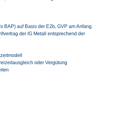
ls BAP) auf Basis der E2b, GVP am Anfang
rifvertrag der IG Metall
entsprechend der
tzeitmodell
eizeitausgleich oder Vergütung
iten
 Vereinbarkeit von Beruf und Privatleben
samten Bewerbungsprozesses
n High-Tech-Umfeld der Luft- und
te – rund 95 % unserer Mitarbeiter werden