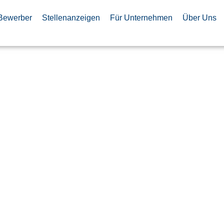
Bewerber
Stellenanzeigen
Für Unternehmen
Über Uns
 (m/w/d) im
istik