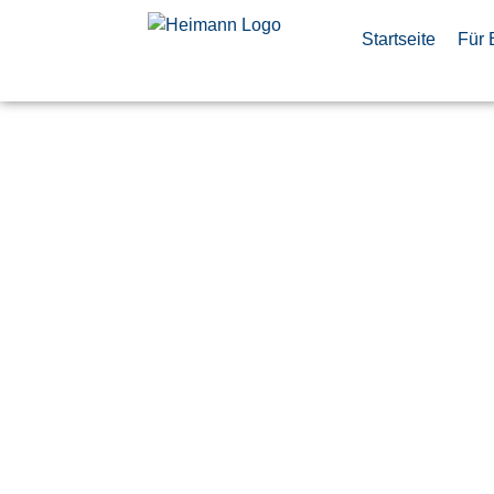
Startseite
Für 
Anlernkraft
Bereich Log
Veröffentlicht:
29. Mai 2026
Wolfhagen
Hensoldt