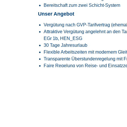
Bereitschaft zum zwei Schicht-System
Unser Angebot
Vergütung nach GVP-Tarifvertrag (ehema
Attraktive Vergütung angelehnt an den
Ta
EGr 1b, HEN_ESG
30 Tage Jahresurlaub
Flexible Arbeitszeiten mit modernem Glei
Transparente Überstundenregelung mit Fr
Faire Regelung von Reise- und Einsatzze
Flexible Arbeitszeitmodelle zur besseren
Firmenfitness mit
EGYM Wellpass
Persönliche Betreuung während des ge
Spannende Tätigkeit in einem innovative
Raumfahrtindustrie
Überdurchschnittlich hohe Übernahmequo
langfristig vom Kunden übernommen
Über uns