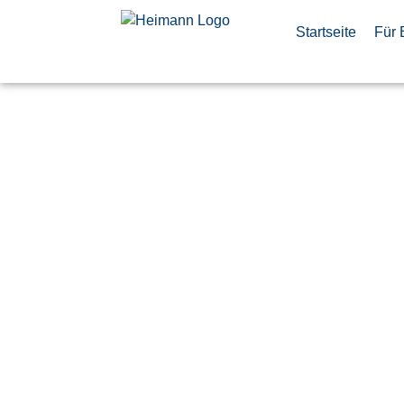
Startseite
Für 
Asset Mana
Estate (m/w
Veröffentlicht:
28. Juni 2026
Taufkirchen
Airbus