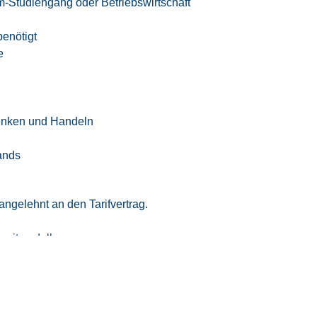
-Studiengang oder Betriebswirtschaft
enötigt
e
enken und Handeln
ands
ngelehnt an den Tarifvertrag.
tzeitmodell
eizeitausgleich oder Vergütung
iten
 Vereinbarkeit von Beruf und Privatleben