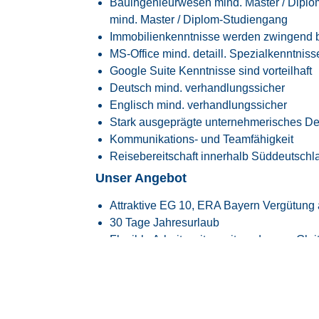
Bauingenieurwesen mind. Master / Diplom
mind. Master / Diplom-Studiengang
Immobilienkenntnisse werden zwingend b
MS-Office mind. detaill. Spezialkenntniss
Google Suite Kenntnisse sind vorteilhaft
Deutsch mind. verhandlungssicher
Englisch mind. verhandlungssicher
Stark ausgeprägte unternehmerisches D
Kommunikations- und Teamfähigkeit
Reisebereitschaft innerhalb Süddeutschl
Unser Angebot
Attraktive EG 10, ERA Bayern Vergütung a
30 Tage Jahresurlaub
Flexible Arbeitszeiten mit modernem Glei
Transparente Überstundenregelung mit Fr
Faire Regelung von Reise- und Einsatzze
Flexible Arbeitszeitmodelle zur besseren
Firmenfitness mit
EGYM Wellpass