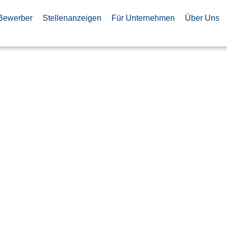
Bewerber
Stellenanzeigen
Für Unternehmen
Über Uns
ger Real
/d)