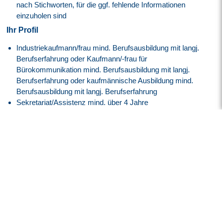
nach Stichworten, für die ggf. fehlende Informationen
einzuholen sind
Ihr Profil
Industriekaufmann/frau mind. Berufsausbildung mit langj.
Berufserfahrung oder Kaufmann/-frau für
Bürokommunikation mind. Berufsausbildung mit langj.
Berufserfahrung oder kaufmännische Ausbildung mind.
Berufsausbildung mit langj. Berufserfahrung
Sekretariat/Assistenz mind. über 4 Jahre
MS-Office mind. detaill. Spezialkenntnisse
Erfahrung mit Google Suite muss vorhanden sein
SAP-Kenntnisse sind von Vorteil
Deutsch mind. verhandlungssicher
Englisch mind. verhandlungssicher
freundliches Auftreten
offenes, kommunikatives Wesen
Unser Angebot
Attraktive Vergütung angelehnt an den
Tarifvertrag der IG
Metall
entsprechend der EG 7, ERA Bayern