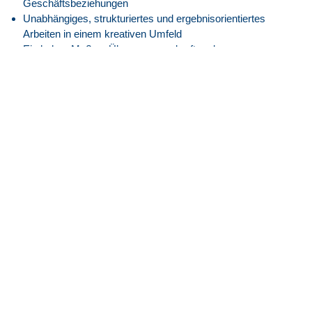
Geschäftsbeziehungen
Unabhängiges, strukturiertes und ergebnisorientiertes
Arbeiten in einem kreativen Umfeld
Ein hohes Maß an Überzeugungskraft und
Durchsetzungsvermögen zur Vertretung der relevanten
Interessen
Flexibilität in unerwarteten Umständen
Unser Angebot
Attraktive EG11H Vergütung angelehnt an den Tarifvertrag.
30 Tage Jahresurlaub
Flexible Arbeitszeiten mit modernem Gleitzeitmodell
Transparente Überstundenregelung mit Freizeitausgleich
oder Vergütung
Faire Regelung von Reise- und Einsatzzeiten
Flexible Arbeitszeitmodelle zur besseren Vereinbarkeit von
Beruf und Privatleben
Firmenfitness mit
EGYM Wellpass
Persönliche Betreuung während des gesamten
Bewerbungsprozesses
Spannende Tätigkeit in einem innovativen High-Tech-