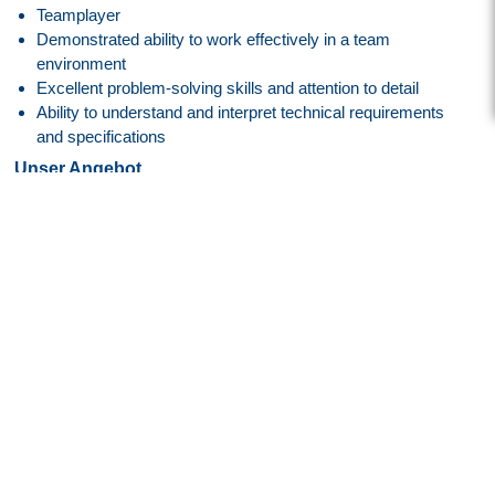
Teamplayer
Demonstrated ability to work effectively in a team
environment
Excellent problem-solving skills and attention to detail
Ability to understand and interpret technical requirements
and specifications
Unser Angebot
Attraktive Vergütung angelehnt an den
Tarifvertrag der IG
Metall
entsprechend der EG 10, ERA Bayern
30 Tage Jahresurlaub
Flexible Arbeitszeiten mit modernem Gleitzeitmodell
Transparente Überstundenregelung mit Freizeitausgleich
oder Vergütung
Faire Regelung von Reise- und Einsatzzeiten
Flexible Arbeitszeitmodelle zur besseren Vereinbarkeit von
Beruf und Privatleben
Firmenfitness mit
EGYM Wellpass
Persönliche Betreuung während des gesamten
Bewerbungsprozesses