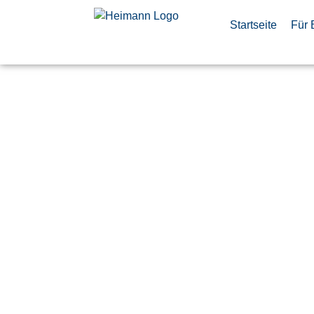
Startseite
Für 
Disponent/
(m/w/d)
Veröffentlicht:
9. Juli 2026
Donauwörth
Airbus