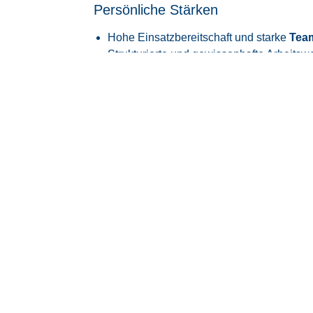
Persönliche Stärken
Hohe Einsatzbereitschaft und starke
Team
Strukturierte und gewissenhafte Arbeitsw
Darauf kö
sich freue
Zukunft mit Perspektive:
Spannende und
der
Luft- und Raumfahrtindustrie
.
Sicherheit, die bleibt:
Überdurchschnittl
unserer Mitarbeiter werden langfristig v
übernommen.
Deine Zeit im Blick:
Flexible Arbeitszei
sowie maßgeschneiderte Arbeitszeitmodel
Geleistete Arbeit zahlt sich aus:
Transpa