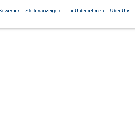
Bewerber
Stellenanzeigen
Für Unternehmen
Über Uns
r (m/w/d)
 und