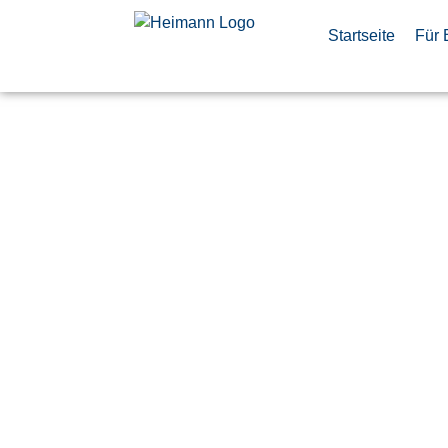
Startseite
Für 
Elektronike
für Geräte
Systeme
Veröffentlicht:
29. Mai 2026
Ulm