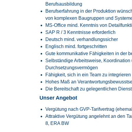
Berufsausbildung
Berufserfahrung in der Produktion wünsch
von komplexen Baugruppen und Systemen
MS-Office mind. Kenntnis von Detailfunkt
SAP R / 3 Kenntnisse erforderlich
Deutsch mind. verhandlungssicher
Englisch mind. fortgeschritten
Gute kommunikative Fähigkeiten in der 
Selbständige Arbeitsweise, Koordination u
Durchsetzungsvermögen
Fähigkeit, sich in ein Team zu integrieren
Hohes Maß an Verantwortungsbewusstsein
Die Bereitschaft zu gelegentlichen Dienst
Unser Angebot
Vergütung nach GVP-Tarifvertrag (ehema
Attraktive Vergütung angelehnt an den
Ta
8, ERA BW
30 Tage Jahresurlaub