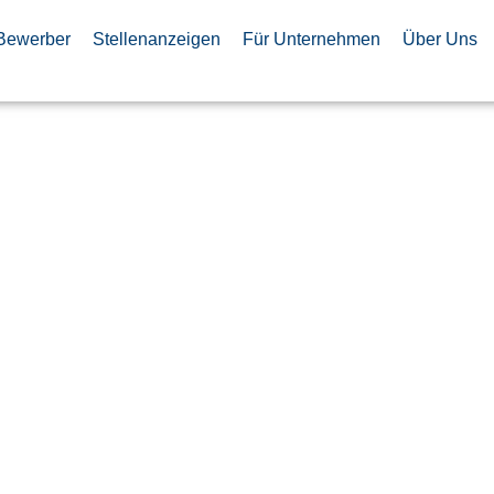
Bewerber
Stellenanzeigen
Für Unternehmen
Über Uns
r (m/w/d)
 und