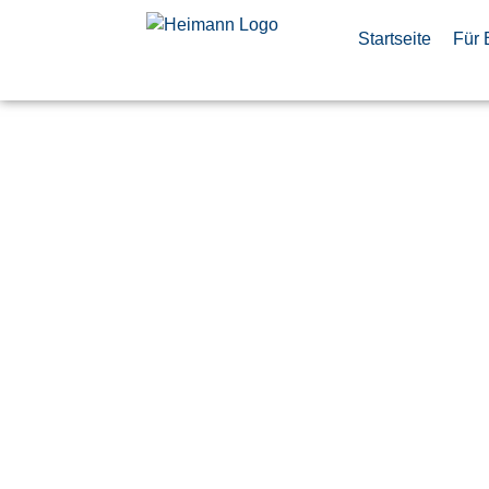
Startseite
Für 
Elektronike
für Geräte
Systeme
Veröffentlicht:
21. Mai 2026
Ulm