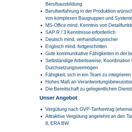
Berufsausbildung
Berufserfahrung in der Produktion wünsch
von komplexen Baugruppen und Systemen
MS-Office mind. Kenntnis von Detailfunkt
SAP R / 3 Kenntnisse erforderlich
Deutsch mind. verhandlungssicher
Englisch mind. fortgeschritten
Gute kommunikative Fähigkeiten in der 
Selbständige Arbeitsweise, Koordination u
Durchsetzungsvermögen
Fähigkeit, sich in ein Team zu integrieren
Hohes Maß an Verantwortungsbewusstsein
Die Bereitschaft zu gelegentlichen Dienst
Unser Angebot
Vergütung nach GVP-Tarifvertrag (ehema
Attraktive Vergütung angelehnt an den
Ta
8, ERA BW
30 Tage Jahresurlaub