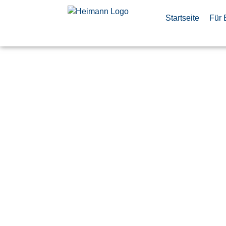
Startseite
Für 
Embedded 
Engineer 
(m/w/d)
Veröffentlicht:
8. Juli 2026
Manching