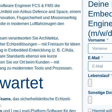
Deine
Software Engineer FCS & FMS die
Embed
 Umfeld von Airbus Defence and Space, einem
novation, Flugsicherheit und Missionserfolg
Engin
die in modernen Luftfahrzeugen den
(m/w/d
Team verantworten Sie Architektur,
Vorname
cher Echtzeitlösungen – mit Freiraum für Ideen
ng in Embedded-Entwicklung (z. B. C/Ada,
lare Standards ebenso wie kurze
E-Mail
ken Sie vor Ort beim Kunden – mit
gang zu modernsten Tools und Prozessen.
Lebenslauf
wartet
Sonstige D
 Teams
, das sicherheitskritische Echtzeit-
.
Hiermit wil
ns
und Low-Level-Platform-Software für den