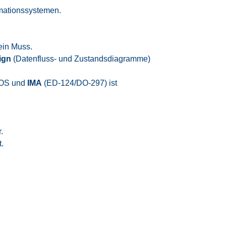
rmationssystemen.
ein Muss.
ign
(Datenfluss- und Zustandsdiagramme)
TOS und
IMA
(ED-124/DO-297) ist
.
.
einem internationalen Team zu arbeiten.
otiviert.
 die Bereitschaft, sich in Technologien und