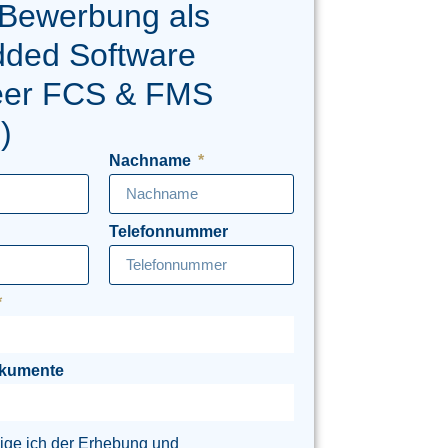
 Bewerbung als
ded Software
eer FCS & FMS
)
Nachname
Telefonnummer
okumente
lige ich der Erhebung und