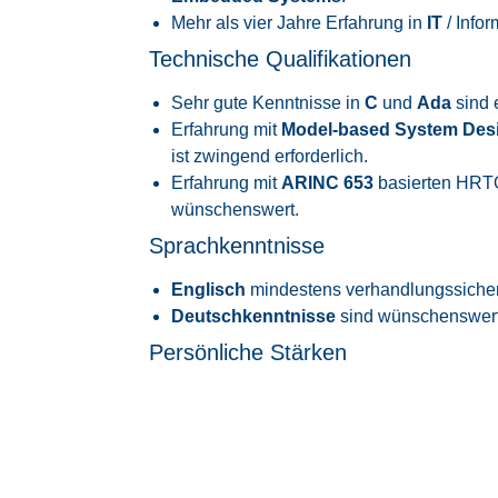
Mehr als vier Jahre Erfahrung in
IT
/ Info
Technische Qualifikationen
Sehr gute Kenntnisse in
C
und
Ada
sind 
Erfahrung mit
Model-based System Des
ist zwingend erforderlich.
Erfahrung mit
ARINC 653
basierten HR
wünschenswert.
Sprachkenntnisse
Englisch
mindestens verhandlungssicher
Deutschkenntnisse
sind wünschenswert
Persönliche Stärken
Sie überzeugen durch Ihre Fähigkeit, in 
Sie arbeiten selbstständig und sind hochm
Leidenschaft für Softwareentwicklung und
Sprachen zu vertiefen.