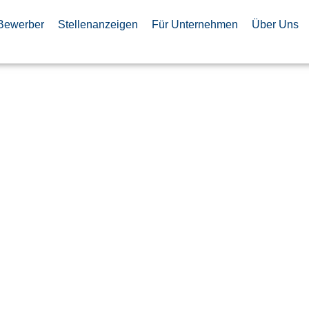
Bewerber
Stellenanzeigen
Für Unternehmen
Über Uns
Software
FCS & FMS