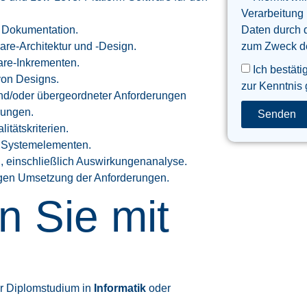
Verarbeitung
Daten durch 
 Dokumentation.
zum Zweck der
re-Architektur und -Design.
are-Inkrementen.
Ich bestäti
von Designs.
zur Kenntnis
nd/oder übergeordneter Anforderungen
rungen.
Senden
tätskriterien.
u Systemelementen.
 einschließlich Auswirkungenanalyse.
igen Umsetzung der Anforderungen.
n Sie mit
er Diplomstudium in
Informatik
oder