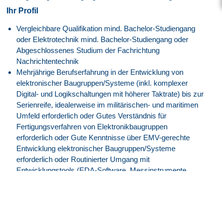
Ihr Profil
Vergleichbare Qualifikation mind. Bachelor-Studiengang
oder Elektrotechnik mind. Bachelor-Studiengang oder
Abgeschlossenes Studium der Fachrichtung
Nachrichtentechnik
Mehrjährige Berufserfahrung in der Entwicklung von
elektronischer Baugruppen/Systeme (inkl. komplexer
Digital- und Logikschaltungen mit höherer Taktrate) bis zur
Serienreife, idealerweise im militärischen- und maritimen
Umfeld erforderlich oder Gutes Verständnis für
Fertigungsverfahren von Elektronikbaugruppen
erforderlich oder Gute Kenntnisse über EMV-gerechte
Entwicklung elektronischer Baugruppen/Systeme
erforderlich oder Routinierter Umgang mit
Entwicklungstools (EDA-Software, Messinstrumente,
Simulationstools, Programmiersprache C, etc.)
erforderlich oder Grundlagen in der Programmierung von
FPGA’s und Microcontrollern
Erfahrung mit dem V-Modell und agilen