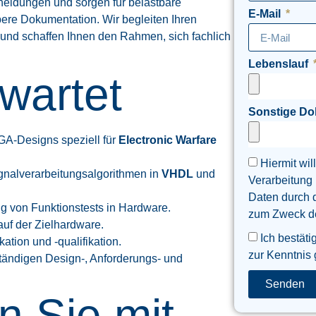
eidungen und sorgen für belastbare
E-Mail
ere Dokumentation. Wir begleiten Ihren
 und schaffen Ihnen den Rahmen, sich fachlich
Lebenslauf
wartet
Sonstige D
A-Designs speziell für
Electronic Warfare
Hiermit wil
gnalverarbeitungsalgorithmen in
VHDL
und
Verarbeitung
Daten durch 
ng von Funktionstests in Hardware.
zum Zweck der
auf der Zielhardware.
Ich bestäti
kation und -qualifikation.
zur Kenntnis
lständigen Design-, Anforderungs- und
Senden
n Sie mit