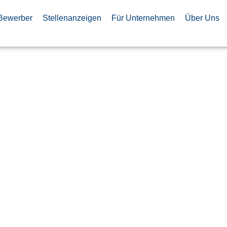
Bewerber
Stellenanzeigen
Für Unternehmen
Über Uns
gsingenieur
PGA