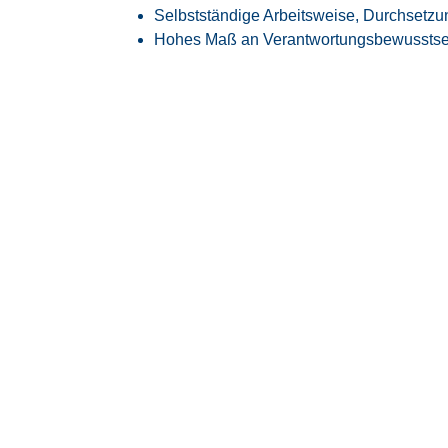
Selbstständige Arbeitsweise, Durchsetzu
Hohes Maß an Verantwortungsbewusstsein,
Darauf kö
sich freue
Zukunft mit Perspektive:
Spannende und
der
Luft- und Raumfahrtindustrie
.
Sicherheit, die bleibt:
Überdurchschnittl
unserer Mitarbeiter werden langfristig v
übernommen.
Deine Zeit im Blick:
Flexible Arbeitszei
sowie maßgeschneiderte Arbeitszeitmodel
Geleistete Arbeit zahlt sich aus:
Transpa
Überstunden
(wahlweise als
Freizeit
ode