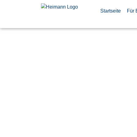
Startseite
Für 
Entwicklun
(m/w/d) F
Veröffentlicht:
7. Juli 2026
Ulm
Hensoldt