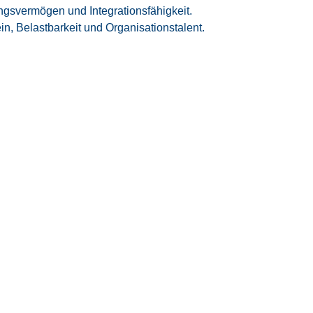
ngsvermögen und Integrationsfähigkeit.
 Belastbarkeit und Organisationstalent.
nnen Sie
n
 innovative Projekte im
High-Tech-Umfeld
ich hohe
Übernahmequote
– rund
95 %
on unseren Kunden in eine
Festanstellung
ten
durch ein modernes
Gleitzeitmodell
le für deine perfekte
Work-Life-Balance
.
rente Erfassung und Ausgleich von
r zusätzliche
Vergütung
) – das gilt auch