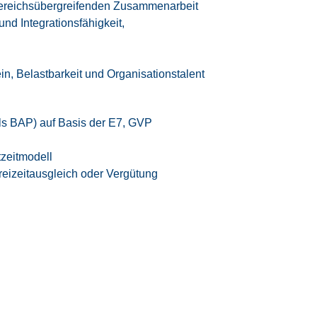
bereichsübergreifenden Zusammenarbeit
nd Integrationsfähigkeit,
, Belastbarkeit und Organisationstalent
ls BAP) auf Basis der E7, GVP
tzeitmodell
eizeitausgleich oder Vergütung
iten
 Vereinbarkeit von Beruf und Privatleben
samten Bewerbungsprozesses
n High-Tech-Umfeld der Luft- und
te – rund 95 % unserer Mitarbeiter werden