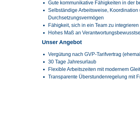
Gute kommunikative Fähigkeiten in der 
Selbständige Arbeitsweise, Koordination u
Durchsetzungsvermögen
Fähigkeit, sich in ein Team zu integrieren
Hohes Maß an Verantwortungsbewusstsein
Unser Angebot
Vergütung nach GVP-Tarifvertrag (ehema
30 Tage Jahresurlaub
Flexible Arbeitszeiten mit modernem Glei
Transparente Überstundenregelung mit Fr
Faire Regelung von Reise- und Einsatzze
Flexible Arbeitszeitmodelle zur besseren
Firmenfitness mit
EGYM Wellpass
Persönliche Betreuung während des ge
Spannende Tätigkeit in einem innovative
Raumfahrtindustrie
Überdurchschnittlich hohe Übernahmequo
langfristig vom Kunden übernommen