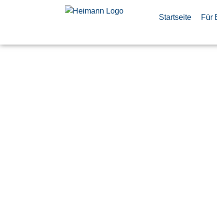
Startseite
Für 
Entwicklun
(m/w/d) F
Veröffentlicht:
23. Juni 2026
Ulm
Hensoldt