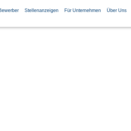
Bewerber
Stellenanzeigen
Für Unternehmen
Über Uns
gsingenieur
PGA