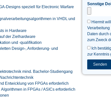
Sonstige D
-Designs speziell für Electronic Warfare
gnalverarbeitungsalgorithmen in VHDL und
Hiermit wil
Verarbeitung
sts in Hardware
Daten durch 
auf der Zielhardware
zum Zweck der
ikation und -qualifikation
Ich bestäti
pletten Design-, Anforderung- und
zur Kenntnis
Senden
ektrotechnik mind. Bachelor-Studiengang
Nachrichtentechnik
und Entwicklung von FPGAs erforderlich
 Algorithmen in FPGAs / ASICs erforderlich
ionen