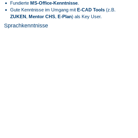
Fundierte
MS-Office-Kenntnisse
.
Gute Kenntnisse im Umgang mit
E-CAD Tools
(z.B.
ZUKEN
,
Mentor CHS
,
E-Plan
) als Key User.
Sprachkenntnisse
Deutsch
mindestens verhandlungssicher.
Englisch
versiert.
Persönliche Stärken
Starke kommunikative Fähigkeiten für
bereichsübergreifende Zusammenarbeit.
Ausgeprägtes Verantwortungsbewusstsein, Belastbarkeit
und Organisationstalent.
Selbständige Arbeitsweise mit hoher Koordinations- und
Integrationsfähigkeit sowie Durchsetzungsvermögen.
Sie überzeugen als starker Teamplayer.
Darauf können Sie sich freuen
Attraktive EG 11, ERA Bayern bzw EG 11, ERA Bayern
bzw E9, GVP Vergütung
angelehnt an den Tarifvertrag je