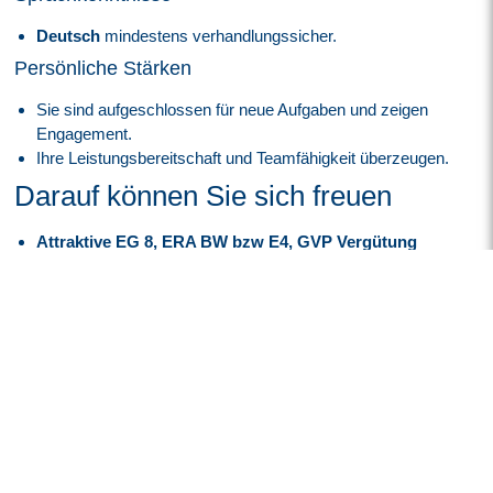
Deutsch
mindestens verhandlungssicher.
Persönliche Stärken
Sie sind aufgeschlossen für neue Aufgaben und zeigen
Engagement.
Ihre Leistungsbereitschaft und Teamfähigkeit überzeugen.
Darauf können Sie sich freuen
Attraktive EG 8, ERA BW bzw E4, GVP Vergütung
angelehnt an den Tarifvertrag je nach Qualifikation und
Eignung
Zukunft mit Perspektive:
Spannende und innovative
Projekte im
High-Tech-Umfeld
der
Luft- und
Raumfahrtindustrie
.
Sicherheit, die bleibt:
Überdurchschnittlich hohe
Übernahmequote
– rund
95 %
unserer Mitarbeiter
werden langfristig von unseren Kunden in eine
Festanstellung
übernommen.
Deine Zeit im Blick:
Flexible Arbeitszeiten
durch ein