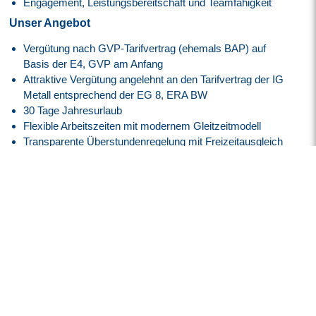
Engagement, Leistungsbereitschaft und Teamfähigkeit
Unser Angebot
Vergütung nach GVP-Tarifvertrag (ehemals BAP) auf
Basis der E4, GVP am Anfang
Attraktive Vergütung angelehnt an den
Tarifvertrag der IG
Metall
entsprechend der EG 8, ERA BW
30 Tage Jahresurlaub
Flexible Arbeitszeiten mit modernem Gleitzeitmodell
Transparente Überstundenregelung mit Freizeitausgleich
oder Vergütung
Faire Regelung von Reise- und Einsatzzeiten
Flexible Arbeitszeitmodelle zur besseren Vereinbarkeit von
Beruf und Privatleben
Firmenfitness mit
EGYM Wellpass
Persönliche Betreuung während des gesamten
Bewerbungsprozesses
Spannende Tätigkeit in einem innovativen High-Tech-
Umfeld der Luft- und Raumfahrtindustrie
Überdurchschnittlich hohe Übernahmequote – rund 95 %
unserer Mitarbeiter werden langfristig vom Kunden