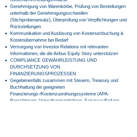
Genehmigung von Warenkörbe, Prüfung von Bestellungen
unterhalb der Genehmigungsschwellen
(Stichprobenansatz), Überprüfung von Verpflichtungen und
Rückstellungen
Kommunikation und Auslösung von Kostenumbuchung &
Kostenübernahme bei Bedarf
Versorgung von Investor Relations mit relevanten
Informationen, die die Airbus Equity Story unterstützen
COMPLIANCE GEWÄHRLEISTUNG UND
DURCHSETZUNG VON
FINANZIERUNGSPROZESSEN
Gegebenenfalls zusammen mit Steuern, Treasury und
Buchhaltung die geeigneten
Finanzierungs-/Kostenzuordnungssysteme (APA-
Berechtigung, Verwaltungsgebühren, Serviceaufladung,
Eigenkapitalfinanzierung, Cash-Pooling…) definieren und
entsprechende Maßnahmen auslösen (Kapitalspritzen,
Serviceaufladung, Verrechnungspreise …)
Gegebenenfalls gesetzlich vorgeschriebene Abschlüsse
von verbundenen Unternehmen im Verantwortungsbereich