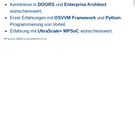
Kenntnisse in
DOORS
und
Enterprise Architect
wünschenswert.
Erste Erfahrungen mit
OSVVM Framework
und
Python
-
Programmierung von Vorteil.
Erfahrung mit
UltraScale+ MPSoC
wünschenswert.
Sprachkenntnisse
Deutsch verhandlungssicher.
Englisch verhandlungssicher.
Persönliche Stärken
Eigenständige, zielorientierte und strukturierte
Arbeitsweise.
Ausgeprägte Teamfähigkeit und Kundenorientierung.
Hohes Maß an Engagement und Leistungsbereitschaft.
Darauf können Sie sich freuen
Zukunft mit Perspektive:
Spannende und innovative
Projekte im
High-Tech-Umfeld
der
Luft- und
Raumfahrtindustrie
.