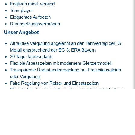
Englisch mind. versiert
Teamplayer
Eloquentes Auftreten
Durchsetzungsvermögen
Unser Angebot
Attraktive Vergütung angelehnt an den
Tarifvertrag der IG
Metall
entsprechend der EG 8, ERA Bayern
30 Tage Jahresurlaub
Flexible Arbeitszeiten mit modernem Gleitzeitmodell
Transparente Überstundenregelung mit Freizeitausgleich
oder Vergütung
Faire Regelung von Reise- und Einsatzzeiten
Flexible Arbeitszeitmodelle zur besseren Vereinbarkeit von
Beruf und Privatleben
Firmenfitness mit
EGYM Wellpass
Persönliche Betreuung während des gesamten
Bewerbungsprozesses
Spannende Tätigkeit in einem innovativen High-Tech-
Umfeld der Luft- und Raumfahrtindustrie