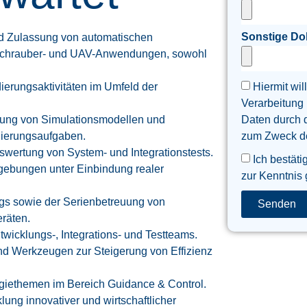
Sonstige D
und Zulassung von automatischen
schrauber- und UAV-Anwendungen, sowohl
Hiermit wil
dierungsaktivitäten im Umfeld der
Verarbeitung
Daten durch 
euung von Simulationsmodellen und
zum Zweck der
idierungsaufgaben.
swertung von System- und Integrationstests.
Ich bestäti
gebungen unter Einbindung realer
zur Kenntnis
gs sowie der Serienbetreuung von
Senden
räten.
twicklungs-, Integrations- und Testteams.
d Werkzeugen zur Steigerung von Effizienz
giethemen im Bereich Guidance & Control.
ung innovativer und wirtschaftlicher