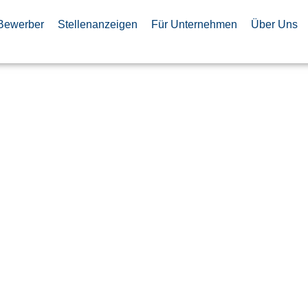
Bewerber
Stellenanzeigen
Für Unternehmen
Über Uns
rol
Tools and
 Engineer