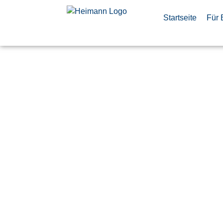
Startseite
Für 
Flight Cont
Software, 
Simulation
(d/m/f)