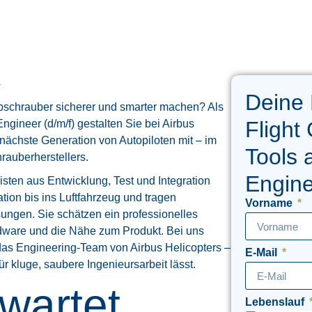
4
Deine
ubschrauber sicherer und smarter machen? Als
Flight
Engineer (d/m/f) gestalten Sie bei Airbus
nächste Generation von Autopiloten mit – im
Tools 
auberherstellers.
Engine
sten aus Entwicklung, Test und Integration
tion bis ins Luftfahrzeug und tragen
Vorname
ösungen. Sie schätzen ein professionelles
rdware und die Nähe zum Produkt. Bei uns
ig das Engineering-Team von Airbus Helicopters –
E-Mail
ür kluge, saubere Ingenieursarbeit lässt.
wartet
Lebenslauf