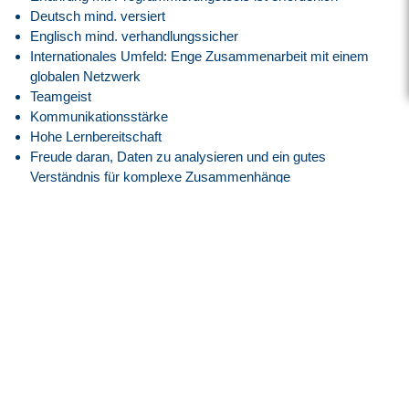
Deutsch mind. versiert
Englisch mind. verhandlungssicher
Internationales Umfeld: Enge Zusammenarbeit mit einem
globalen Netzwerk
Teamgeist
Kommunikationsstärke
Hohe Lernbereitschaft
Freude daran, Daten zu analysieren und ein gutes
Verständnis für komplexe Zusammenhänge
Unser Angebot
Attraktive Vergütung angelehnt an den
Tarifvertrag der IG
Metall
entsprechend der EG 10, ERA Bayern
30 Tage Jahresurlaub
Flexible Arbeitszeiten mit modernem Gleitzeitmodell
Transparente Überstundenregelung mit Freizeitausgleich
oder Vergütung
Faire Regelung von Reise- und Einsatzzeiten
Flexible Arbeitszeitmodelle zur besseren Vereinbarkeit von
Beruf und Privatleben