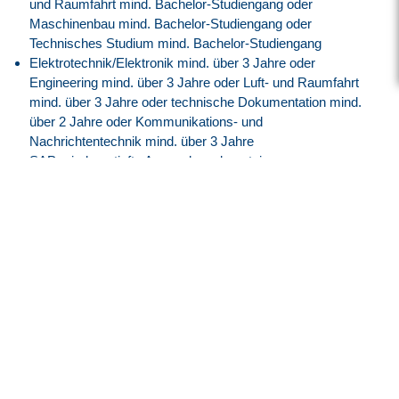
und Raumfahrt mind. Bachelor-Studiengang oder
Maschinenbau mind. Bachelor-Studiengang oder
Technisches Studium mind. Bachelor-Studiengang
Elektrotechnik/Elektronik mind. über 3 Jahre oder
Engineering mind. über 3 Jahre oder Luft- und Raumfahrt
mind. über 3 Jahre oder technische Dokumentation mind.
über 2 Jahre oder Kommunikations- und
Nachrichtentechnik mind. über 3 Jahre
SAP mind. vertiefte Anwendungskenntnis
Taksy/Gesy/Tesy mind. vertiefte Anwendungskenntnis
zamiz mind. vertiefte Anwendungskenntnis
Google Workspace
Deutsch mind. verhandlungssicher
Englisch mind. versiert
Unser Angebot
Attraktive EG10Z1 Vergütung angelehnt an den
Tarifvertrag.
30 Tage Jahresurlaub
Flexible Arbeitszeiten mit modernem Gleitzeitmodell
Transparente Überstundenregelung mit Freizeitausgleich