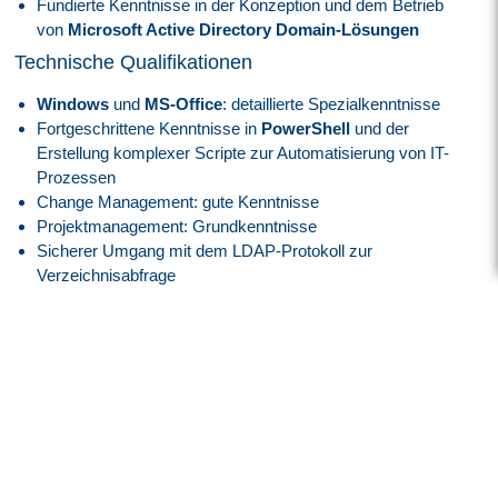
Fundierte Kenntnisse in der Konzeption und dem Betrieb
von
Microsoft Active Directory Domain-Lösungen
Technische Qualifikationen
Windows
und
MS-Office
: detaillierte Spezialkenntnisse
Fortgeschrittene Kenntnisse in
PowerShell
und der
Erstellung komplexer Scripte zur Automatisierung von IT-
Prozessen
Change Management: gute Kenntnisse
Projektmanagement: Grundkenntnisse
Sicherer Umgang mit dem LDAP-Protokoll zur
Verzeichnisabfrage
Anwendung von
ITIL-Prozessen
(insbesondere Service
Operations)
Sprachkenntnisse
Deutsch: verhandlungssicher
Englisch: verhandlungssicher
Persönliche Stärken
Sie überzeugen als starker Teamplayer mit ausgeprägten