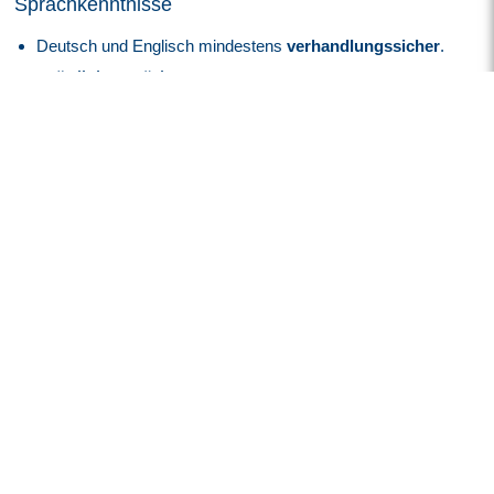
Sprachkenntnisse
Deutsch und Englisch mindestens
verhandlungssicher
.
Persönliche Stärken
Sie überzeugen als starker
Teamplayer
mit ausgeprägten
Kommunikationsfähigkeiten.
Ihre analytische und lösungsorientierte Denkweise rundet
Ihr Profil ab.
Darauf können Sie sich freuen
Attraktive EG 14, ERA BW Vergütung
angelehnt an den
Tarifvertrag je nach Qualifikation und Eignung
Zukunft mit Perspektive:
Spannende und innovative
Projekte im
High-Tech-Umfeld
der
Luft- und
Raumfahrtindustrie
.
Sicherheit, die bleibt:
Überdurchschnittlich hohe
Übernahmequote
– rund
95 %
unserer Mitarbeiter
werden langfristig von unseren Kunden in eine
Festanstellung
übernommen.