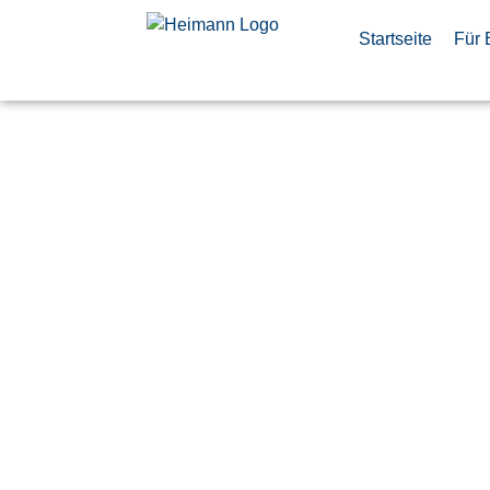
Startseite
Für 
Instandhal
(d/f/m)
Veröffentlicht:
4. Juni 2026
Finkenwerder
Airbus