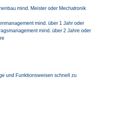
inenbau mind. Meister oder Mechatronik
ntenmanagement mind. über 1 Jahr oder
tragsmanagement mind. über 2 Jahre oder
re
ge und Funktionsweisen schnell zu
isorientiertes Arbeiten, um Ziele
äufe effizient zu koordinieren
 um mit Ansprechpartnern aller Ebenen
tszeit (4 Tage alle 3 Wochen)