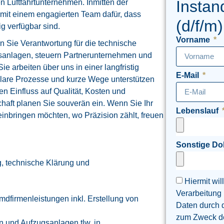
Instan
n Luftfahrtunternehmen. Inmitten der
it einem engagierten Team dafür, dass
(d/f/m)
ig verfügbar sind.
Vorname
n Sie Verantwortung für die technische
ugsanlagen, steuern Partnerunternehmen und
ie arbeiten über uns in einer langfristig
E-Mail
klare Prozesse und kurze Wege unterstützen
en Einfluss auf Qualität, Kosten und
chaft planen Sie souverän ein. Wenn Sie Ihr
Lebenslauf
inbringen möchten, wo Präzision zählt, freuen
Sonstige D
, technische Klärung und
Hiermit wil
Verarbeitung
firmenleistungen inkl. Erstellung von
Daten durch 
zum Zweck der
n und Aufzugsanlagen tlw. in