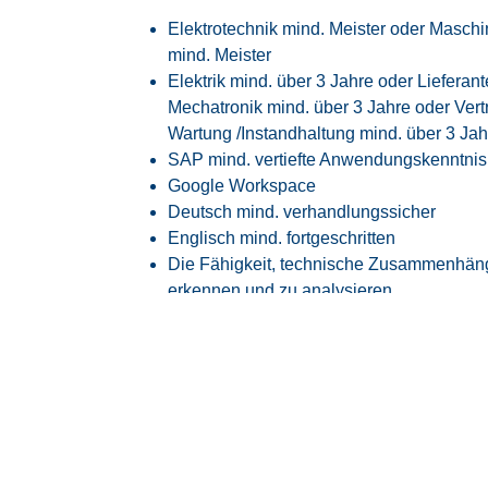
Elektrotechnik mind. Meister oder Masch
mind. Meister
Elektrik mind. über 3 Jahre oder Liefera
Mechatronik mind. über 3 Jahre oder Ver
Wartung /Instandhaltung mind. über 3 Jah
SAP mind. vertiefte Anwendungskenntnis
Google Workspace
Deutsch mind. verhandlungssicher
Englisch mind. fortgeschritten
Die Fähigkeit, technische Zusammenhän
erkennen und zu analysieren
Selbstständiges, strukturiertes und ergebn
termingerecht zu erreichen und Arbeitsabl
Ausgeprägte kommunikative Fähigkeiten,
zusammenzuarbeiten
Rufbereitschaft außerhalb der Regelarbei
Unser Angebot