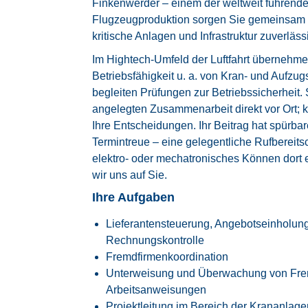
Finkenwerder – einem der weltweit führende
Flugzeugproduktion sorgen Sie gemeinsam m
kritische Anlagen und Infrastruktur zuverläss
Im Hightech-Umfeld der Luftfahrt übernehme
Betriebsfähigkeit u. a. von Kran- und Aufz
begleiten Prüfungen zur Betriebssicherheit. S
angelegten Zusammenarbeit direkt vor Ort; 
Ihre Entscheidungen. Ihr Beitrag hat spürbar
Termintreue – eine gelegentliche Rufbereits
elektro- oder mechatronisches Können dort e
wir uns auf Sie.
Ihre Aufgaben
Lieferantensteuerung, Angebotseinholung
Rechnungskontrolle
Fremdfirmenkoordination
Unterweisung und Überwachung von Fremd
Arbeitsanweisungen
Projektleitung im Bereich der Krananlage