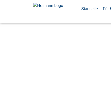
Startseite
Für 
IT Operatio
(m/f/d)
Veröffentlicht:
5. Mai 2026
Bremen
Ariane