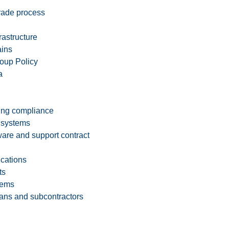
rade process
rastructure
ains
oup Policy
a
ing compliance
 systems
are and support contract
ications
ts
tems
ians and subcontractors