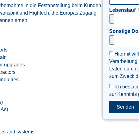
f Übernahme in die Festanstellung beim Kunden.
Lebenslauf
eamspirit und Hightech, die Europas Zugang
kennenlernen.
Sonstige D
orts
Hiermit wil
air
Verarbeitung
or upgrades
Daten durch 
tractors
zum Zweck der
inquiries
Ich bestäti
zur Kenntnis
s)
Senden
LAs)
ers and systems