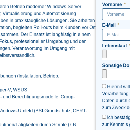
Vorname
cheren Betrieb moderner Windows-Server-
, Virtualisierung und Automatisierung
en in praxistaugliche Lösungen. Sie arbeiten
E-Mail
ation, begleiten Roll-outs beim Kunden vor Ort
sammen. Der Einsatz ist langfristig in einem
m Fokus, professioneller Umgebung und der
Lebenslauf
ingen. Verantwortung im Umgang mit
elbstverständlich.
Sonstige D
ngen (Installation, Betrieb,
Hiermit wil
yper-V, WSUS
Verarbeitung
n- und Berechtigungsmodelle, Group-
Daten durch 
zum Zweck der
Windows-Umfeld (BSI-Grundschutz, CERT-
Ich bestäti
zur Kenntnis
tinen/Tätigkeiten durch Scripte (z.B.