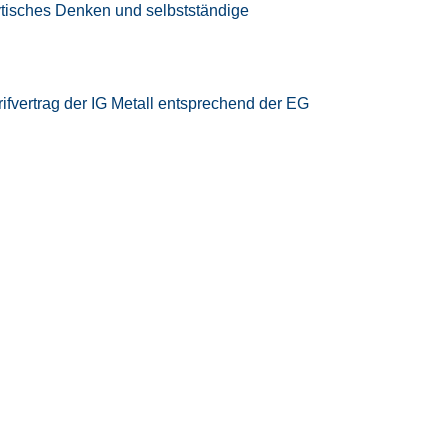
ytisches Denken und selbstständige
rifvertrag der IG Metall
entsprechend der EG
tzeitmodell
eizeitausgleich oder Vergütung
iten
 Vereinbarkeit von Beruf und Privatleben
samten Bewerbungsprozesses
n High-Tech-Umfeld der Luft- und
te – rund 95 % unserer Mitarbeiter werden