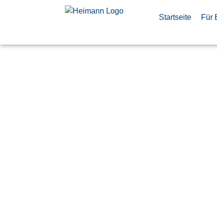
Startseite
Für 
IT-System-
Land C2 So
(d/m/w)
Veröffentlicht:
11. Mai 2026
Immenstaad