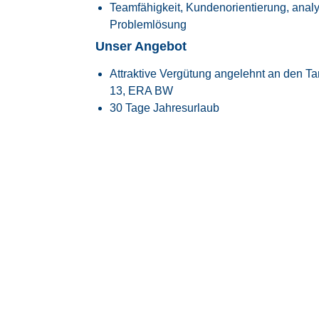
Teamfähigkeit, Kundenorientierung, anal
Problemlösung
Unser Angebot
Attraktive Vergütung angelehnt an den
Ta
13, ERA BW
30 Tage Jahresurlaub
Flexible Arbeitszeiten mit modernem Glei
Transparente Überstundenregelung mit Fr
Faire Regelung von Reise- und Einsatzze
Flexible Arbeitszeitmodelle zur besseren
Firmenfitness mit
EGYM Wellpass
Persönliche Betreuung während des ge
Spannende Tätigkeit in einem innovative
Raumfahrtindustrie
Überdurchschnittlich hohe Übernahmequo
langfristig vom Kunden übernommen
Über uns