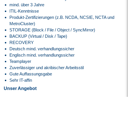
mind. über 3 Jahre
ITIL-Kenntnisse
Produkt-Zertifizierungen (z.B. NCDA, NCSIE, NCTA und
MetroCluster)
STORAGE (Block / File / Object / SyncMirror)
BACKUP (Virtual / Disk / Tape)
RECOVERY
Deutsch mind. verhandlungssicher
Englisch mind. verhandlungssicher
Teamplayer
Zuverlässiger und akribischer Arbeitsstil
Gute Auffassungsgabe
Sehr IT-affin
Unser Angebot
Attraktive EG 11, ERA Bayern Vergütung angelehnt an den
Tarifvertrag.
30 Tage Jahresurlaub
Flexible Arbeitszeiten mit modernem Gleitzeitmodell
Transparente Überstundenregelung mit Freizeitausgleich