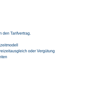
 den Tarifvertrag.
tzeitmodell
eizeitausgleich oder Vergütung
iten
 Vereinbarkeit von Beruf und Privatleben
samten Bewerbungsprozesses
n High-Tech-Umfeld der Luft- und
te – rund 95 % unserer Mitarbeiter werden