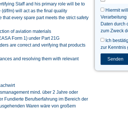
tifying Staff and his primary role will be to
Hiermit wil
(d/f/m) will act as the final quality
Verarbeitung
that every spare part meets the strict safety
Daten durch 
zum Zweck der
tion of aviation materials
 (EASA Form 1) under Part 21G
Ich bestäti
rs are correct and verifying that products
zur Kenntnis
ances and resolving them with relevant
Senden
Fachwirt
tätsmanagement mind. über 2 Jahre oder
er Fundierte Berufserfahrung im Bereich der
d ausgehenden Waren wäre von großem