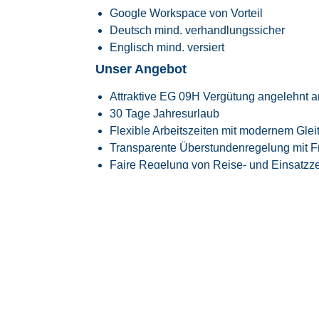
Google Workspace von Vorteil
Deutsch mind. verhandlungssicher
Englisch mind. versiert
Unser Angebot
Attraktive EG 09H Vergütung angelehnt an
30 Tage Jahresurlaub
Flexible Arbeitszeiten mit modernem Glei
Transparente Überstundenregelung mit Fr
Faire Regelung von Reise- und Einsatzze
Flexible Arbeitszeitmodelle zur besseren
Firmenfitness mit
EGYM Wellpass
Persönliche Betreuung während des ge
Spannende Tätigkeit in einem innovative
Raumfahrtindustrie
Überdurchschnittlich hohe Übernahmequo
langfristig vom Kunden übernommen
Über uns