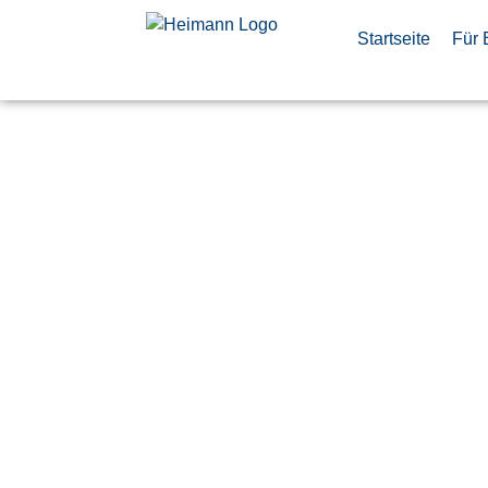
Startseite
Für 
Item Certif
(d/m/w)
Veröffentlicht:
8. Mai 2026
Fuhlsbüttel
Airbus