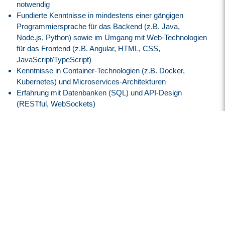
notwendig
Fundierte Kenntnisse in mindestens einer gängigen
Programmiersprache für das Backend (z.B. Java,
Node.js, Python) sowie im Umgang mit Web-Technologien
für das Frontend (z.B. Angular, HTML, CSS,
JavaScript/TypeScript)
Kenntnisse in Container-Technologien (z.B. Docker,
Kubernetes) und Microservices-Architekturen
Erfahrung mit Datenbanken (SQL) und API-Design
(RESTful, WebSockets)
Sicherer Umgang mit Versionskontrollsystemen (z.B. Git)
Deutsch mind. versiert
Englisch mind. verhandlungssicher
Ausgezeichnete Problemlösungsfähigkeiten und eine
analytische Denkweise
Teamfähigkeit und gute Kommunikationsfähigkeiten
Unser Angebot
Attraktive Vergütung angelehnt an den
Tarifvertrag der IG
Metall
entsprechend der EG 9, ERA Bayern
30 Tage Jahresurlaub