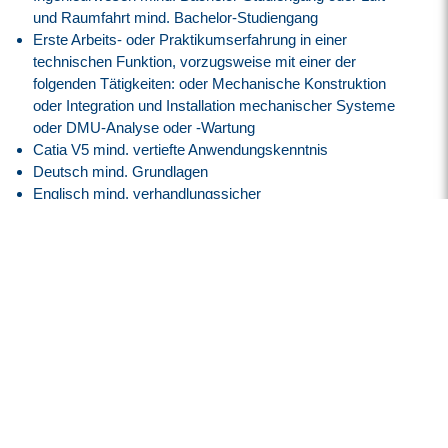
und Raumfahrt mind. Bachelor-Studiengang
Erste Arbeits- oder Praktikumserfahrung in einer
technischen Funktion, vorzugsweise mit einer der
folgenden Tätigkeiten: oder Mechanische Konstruktion
oder Integration und Installation mechanischer Systeme
oder DMU-Analyse oder -Wartung
Catia V5 mind. vertiefte Anwendungskenntnis
Deutsch mind. Grundlagen
Englisch mind. verhandlungssicher
Französischkenntnisse von Vorteil
Aufgeschlossenheit
Gute Kommunkationsfähigkeiten
Lösungsorientierte und gewissenhafte Arbeitsweise
Interkulturelle Kompetenzen
Selbstständigkeit
Unser Angebot
Attraktive EG9 A, Bayern Vergütung angelehnt an den
Tarifvertrag.
30 Tage Jahresurlaub