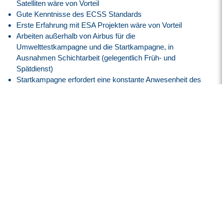
Satelliten wäre von Vorteil
Gute Kenntnisse des ECSS Standards
Erste Erfahrung mit ESA Projekten wäre von Vorteil
Arbeiten außerhalb von Airbus für die
Umwelttestkampagne und die Startkampagne, in
Ausnahmen Schichtarbeit (gelegentlich Früh- und
Spätdienst)
Startkampagne erfordert eine konstante Anwesenheit des
Mitarbeiters über 1-2 Monate vor Ort (USA; Französisch
Guyana)
Unser Angebot
Sicherheit durch einen
unbefristeten Arbeitsvertrag
Vielfältige Arbeitszeitmodelle zur individuellen Gestaltung
angepasst an Ihre Lebenssituation
Attraktive Bezahlung nach
EG 13, ERA BW
angelehnt an
den Tarifvertrag der I
G Metall
30 Tage Jahresurlaub
Möglichkeit auf Home-Office in Absprache mit dem
jeweiligen Fachbereich
Firmenfitness mit
EGYM Wellpass