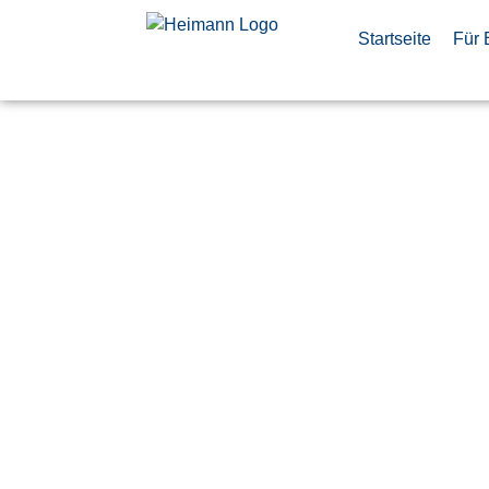
Startseite
Für 
Küchenkraf
TEILZEIT
Veröffentlicht:
21. Mai 2026
Donauwörth
Airbus