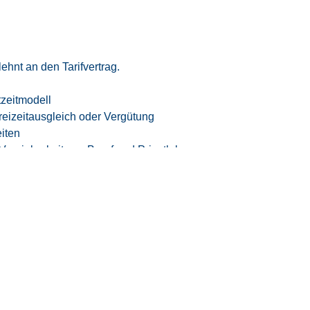
ehnt an den Tarifvertrag.
tzeitmodell
eizeitausgleich oder Vergütung
iten
 Vereinbarkeit von Beruf und Privatleben
samten Bewerbungsprozesses
n High-Tech-Umfeld der Luft- und
te – rund 95 % unserer Mitarbeiter werden
erte Fachkräfte mit führenden Industrie- und