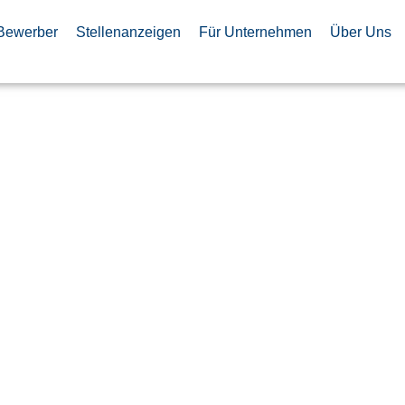
Bewerber
Stellenanzeigen
Für Unternehmen
Über Uns
t (d/m/w)