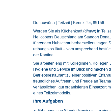
Donauwörth | Teilzeit | Kennziffer; 85156
Werden Sie als Küchenkraft (d/m/w) in Teilze
Helicopters Deutschland am Standort Donau
führenden Hubschrauberherstellers tragen S
reibungslos läuft – vom ansprechend bestück
der Kantine.
Sie arbeiten eng mit Kolleginnen, Kollegen
Hygiene und Service im Blick und machen de
Betriebsrestaurant zu einer positiven Erfah
freundliches Auftreten und Freude an Teamar
verlässlichen, gut organisierten Einsatzort m
eines Teilzeitmodells.
Ihre Aufgaben
Erbringen von Standortservices, um ein