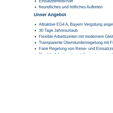
Einsatzbereitschaft
freundliches und höfliches Auftreten
Unser Angebot
Attraktive EG4 A, Bayern Vergütung angel
30 Tage Jahresurlaub
Flexible Arbeitszeiten mit modernem Glei
Transparente Überstundenregelung mit Fr
Faire Regelung von Reise- und Einsatzze
Flexible Arbeitszeitmodelle zur besseren
Firmenfitness mit
EGYM Wellpass
Persönliche Betreuung während des ge
Spannende Tätigkeit in einem innovative
Raumfahrtindustrie
Überdurchschnittlich hohe Übernahmequo
langfristig vom Kunden übernommen
Über uns
Seit mehr als 30 Jahren bringen wir qualifizi